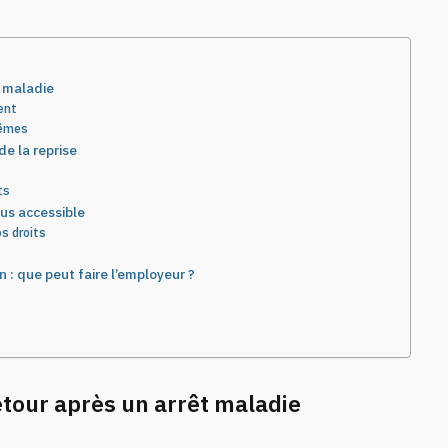
t maladie
lent
 mêmes
e la reprise
ts
lus accessible
s droits
 : que peut faire l’employeur ?
retour après un arrêt maladie