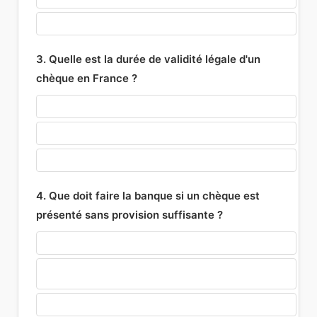
UNE DATE PÉRIMÉE DE PLUS DE 10 ANS
3. Quelle est la durée de validité légale d'un
chèque en France ?
6 MOIS
1 AN ET 8 JOURS
2 ANS
4. Que doit faire la banque si un chèque est
présenté sans provision suffisante ?
LE PAYER SYSTÉMATIQUEMENT PAR SOLIDARITÉ
REJETER LE CHÈQUE ET INFORMER LE CLIENT DES
CONSÉQUENCES
ANNULER LA DETTE DU CLIENT