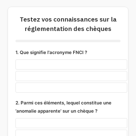
Testez vos connaissances sur la
réglementation des chèques
1. Que signifie l'acronyme FNCI ?
FICHIER NATIONAL DES CHÈQUES IRRÉGULIERS
FONDS NATIONAL DE COMPENSATION INTERBANCAIRE
FICHIER NATIONAL DES COMPTES INACTIFS
2. Parmi ces éléments, lequel constitue une
'anomalie apparente' sur un chèque ?
UNE SIGNATURE MANQUANTE OU NON CONFORME
UNE ERREUR SUR LE MONTANT EN CHIFFRES